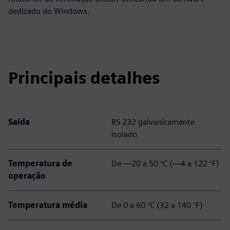
dedicado do Windows.
Principais detalhes
Saída
RS 232 galvanicamente
isolado
Temperatura de
De —20 a 50 °C (—4 a 122 °F)
operação
Temperatura média
De 0 a 60 °C (32 a 140 °F)