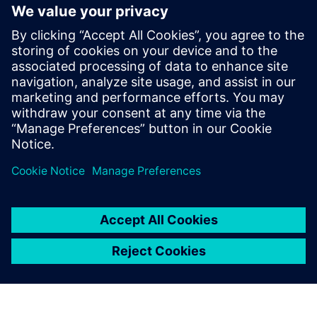
SITRANS FM MAG 3100
This rugged, fully welded electromagnetic flow
sensor delivers precise measurements for demanding
chemical, mining and process industries.