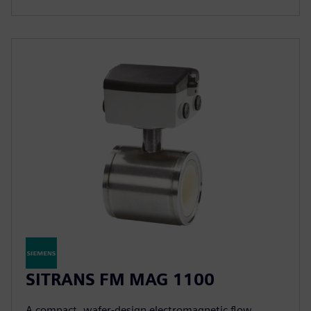
SITRANS FM MAG 1100
A compact, wafer-design electromagnetic flow