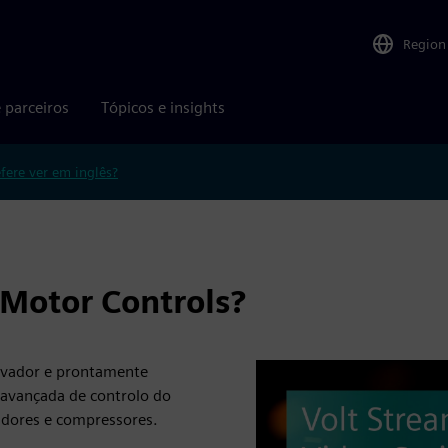
Region
 parceiros
Tópicos e insights
efere ver em inglês?
 Motor Controls?
ovador e prontamente
 avançada de controlo do
dores e compressores.