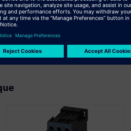
Obtenha uma proteção robusta do
motor
Proteja o desempenho dos seus motores com os nossos
controladores de motor fechados SIRIUS listados pela UL
e certificados cUL. Isto permite-lhe proteger os seus
investimentos para uma produção industrial consistente.
que