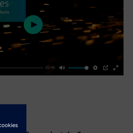
Play
02:40
Mute
Settings
PIP
Enter
fullscre