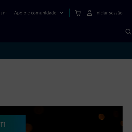
Apoio e comunidade
Iniciar sessão
|
PT
P
c
d
S