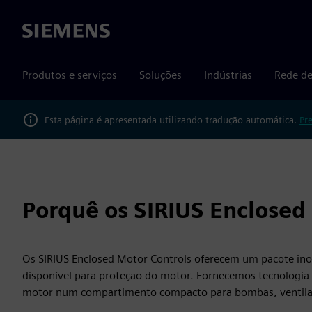
Siemens
Produtos e serviços
Soluções
Indústrias
Rede de
Esta página é apresentada utilizando tradução automática.
Pr
Porquê os SIRIUS Enclosed
Os SIRIUS Enclosed Motor Controls oferecem um pacote in
disponível para proteção do motor. Fornecemos tecnologia
motor num compartimento compacto para bombas, ventila