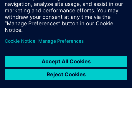
SIPROTEC 7SL87 no SiePortal
Documentação técnica, Firmware, Exemplos de aplicações
de software e FAQ