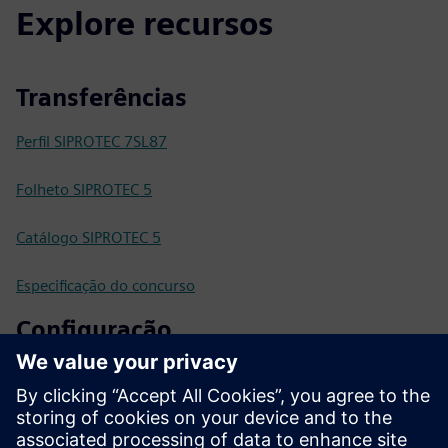
Explore recursos
Transferências
Perfil SIPROTEC 7SL87
Folheto SIPROTEC 5
Catálogo SIPROTEC 5
Especificação do concurso
Configuração
Configurador SIPROTEC 5
SiePortal - Loja online