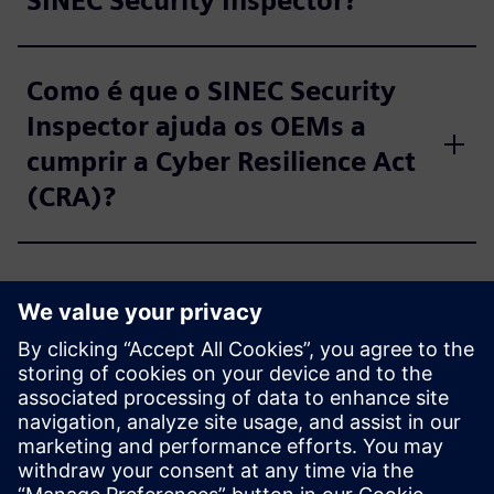
SINEC Security Inspector?
Como é que o SINEC Security
Inspector ajuda os OEMs a
cumprir a Cyber Resilience Act
(CRA)?