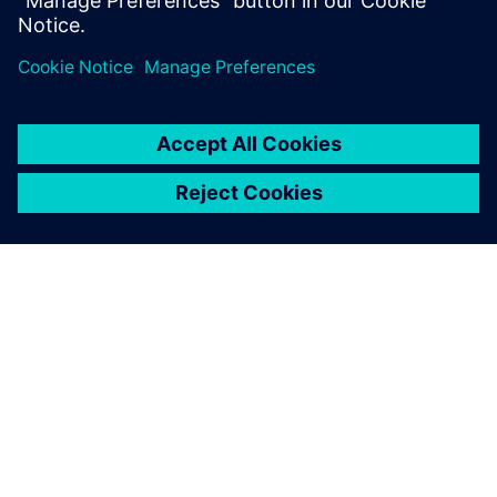
Cybersecurity para a indústria
Informações de Security
A fim de proteger instalações, sistemas, máquinas e redes
contra ameaças cibernéticas, é necessário implementar — e
manter continuamente — um conceito holístico de
segurança industrial de última geração. Os produtos e
soluções da Siemens formam apenas um elemento desse
conceito. Para mais informações sobre segurança
industrial, por favor visite.
Saiba mais