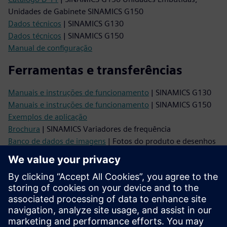
Unidades de Gabinete SINAMICS G150
Dados técnicos
| SINAMICS G130
Dados técnicos
| SINAMICS G150
Manual de configuração
Ferramentas e transferências
Manuais e instruções de funcionamento
| SINAMICS G130
Manuais e instruções de funcionamento
| SINAMICS G150
Exemplos de aplicação
Brochura
| SINAMICS Variadores de frequência
Banco de dados de imagens
| Fotos do produto e desenhos
de dimensões
Suporte
Retrofit for Drive Systems
Suporte online
Fórum Técnico