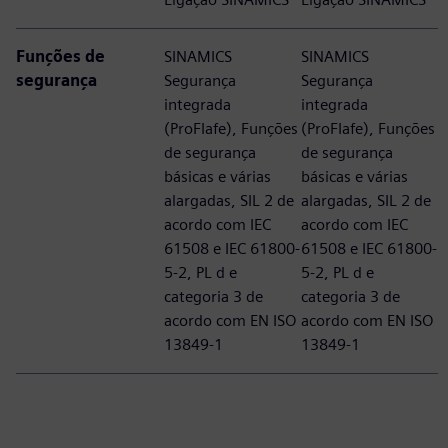
Funções de
SINAMICS
SINAMICS
segurança
Segurança
Segurança
integrada
integrada
(ProFIafe), Funções
(ProFIafe), Funções
de segurança
de segurança
básicas e várias
básicas e várias
alargadas, SIL 2 de
alargadas, SIL 2 de
acordo com IEC
acordo com IEC
61508 e IEC 61800-
61508 e IEC 61800-
5-2, PL d e
5-2, PL d e
categoria 3 de
categoria 3 de
acordo com EN ISO
acordo com EN ISO
13849-1
13849-1