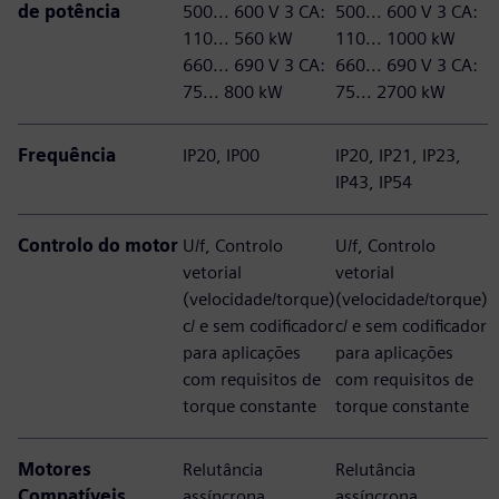
de potência
500... 600 V 3 CA:
500... 600 V 3 CA:
110... 560 kW
110... 1000 kW
660... 690 V 3 CA:
660... 690 V 3 CA:
75... 800 kW
75... 2700 kW
Frequência
IP20, IP00
IP20, IP21, IP23,
IP43, IP54
Controlo do motor
U/f, Controlo
U/f, Controlo
vetorial
vetorial
(velocidade/torque)
(velocidade/torque)
c/ e sem codificador
c/ e sem codificador
para aplicações
para aplicações
com requisitos de
com requisitos de
torque constante
torque constante
Motores
Relutância
Relutância
Compatíveis
assíncrona,
assíncrona,