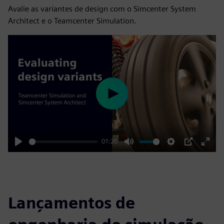
Avalie as variantes de design com o Simcenter System
Architect e o Teamcenter Simulation.
Play
01:20
Play
Mute
Settings
PIP
Enter
fulls
Lançamentos de