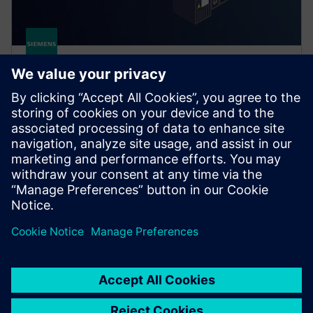
Distributed process I/O
Os nossos sistemas de E/S para SIMATIC PCS neo e
PCS 7 oferecem alta disponibilidade e instalação
flexível de processos perto ou no gabinete para todas
as necessidades da indústria de processos.