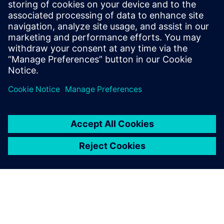
Pré-requisitos
nenhum