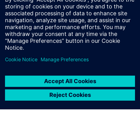
Folheto sobre Ambiente Construído ESG
Saiba mais
Pré-requisitos
nenhum