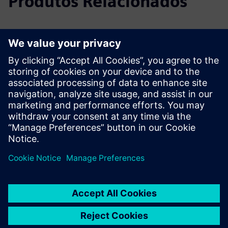
Produtos Relacionados
Informações e Recursos Adicionais
Documento técnico
Saiba mais
Pré-requisitos
nenhum