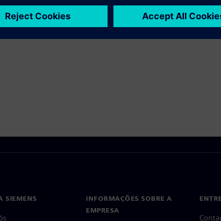
tos Relacionados
A SIEMENS
INFORMAÇÕES SOBRE A
ENTR
EMPRESA
ós
Conta