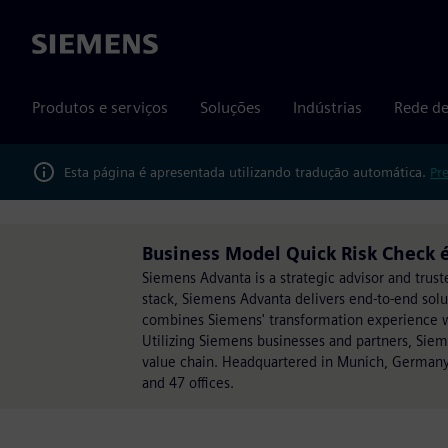
Siemens
Produtos e serviços
Soluções
Indústrias
Rede de
Esta página é apresentada utilizando tradução automática.
Pr
Business Model Quick Risk Check 
Siemens Advanta is a strategic advisor and trust
stack, Siemens Advanta delivers end-to-end sol
combines Siemens' transformation experience wit
Utilizing Siemens businesses and partners, Sie
value chain. Headquartered in Munich, Germany
and 47 offices.