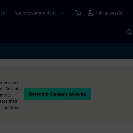
Apoio e comunidade
Iniciar sessão
|
PT
P
c
d
S
iemens tech
ens Advanta
Descobrir Siemens Advanta
ntries.
oss their
 countries