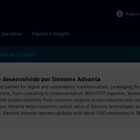
Region
 parceiros
Tópicos e insights
efere ver em inglês?
é desenvolvido por Siemens Advanta
ed partner for digital and sustainability transformations. Leveraging S
utions, from consulting to implementation. With IT/OT expertise, Siem
h proven reliability from customer projects across industries and cou
mens Advanta helps customers unlock value of Siemens technologies acr
, Siemens Advanta operates globally with about 1000 employees in 18