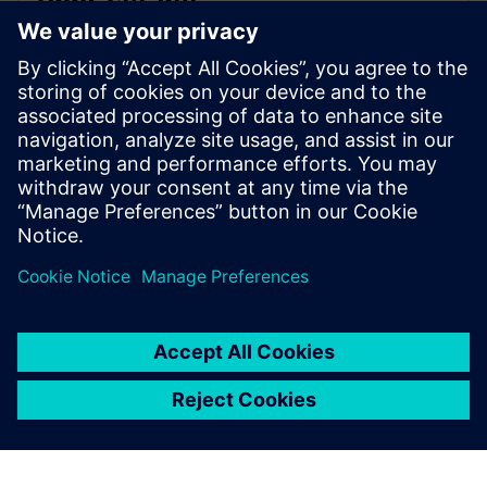
O SICAM é uma plataforma universal de hardware e
software que simplifica a automação de energia em
aplicações industriais, de rede e renováveis. Ajuda-o a
cumprir os objetivos climáticos, garantir a
cibersegurança e otimizar o pessoal.