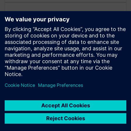
Vasta gama de opções de
tamanho
Os 3VD oferecem vários tamanhos tais como 2P,
2P+N, 3P, 3P+N e 4P para satisfazer diversas exigências
de tensão.