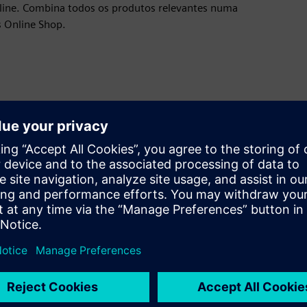
line. Combina todos os produtos relevantes numa
s Online Shop.
Poupe tempo
A configuração pode ser executada rapidamente a
qualquer momento. A encomenda e o
processamento de encomendas são realizados
diretamente no Industry Mall.