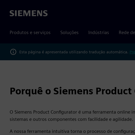
Siemens
Produtos e serviços
Soluções
Indústrias
Rede de
Esta página é apresentada utilizando tradução automática.
Pr
Porquê o Siemens Product 
O Siemens Product Configurator é uma ferramenta online in
sistemas e outros componentes com facilidade e agilidade.
A nossa ferramenta intuitiva torna o processo de configura