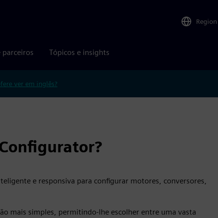
Region
 parceiros
Tópicos e insights
efere ver em inglês?
Configurator?
teligente e responsiva para configurar motores, conversores,
ção mais simples, permitindo-lhe escolher entre uma vasta