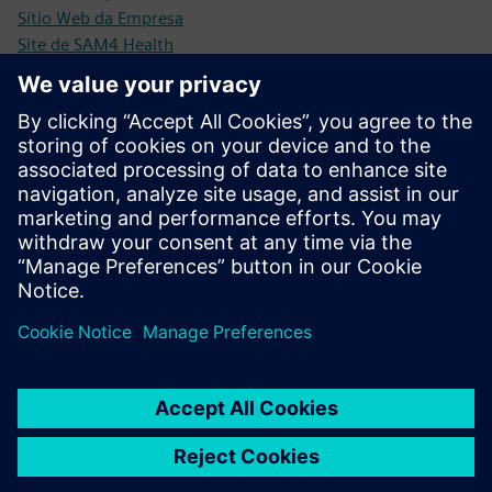
Sítio Web da Empresa
Site de SAM4 Health
Pré-requisitos
Unidade = Alimentado por CA (FVD/VSD possível no caso
de equipamento de baixa tensão)
Equipamento = rotacionamento
Conectividade (4G, WiFi, LAN)
Hardware SAM4 (dispositivo de aquisição de dados)