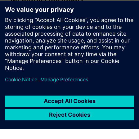
As melhorias opcionais incluem exibições gráficas
altamente detalhadas da disposição física do
equipamento, close-ups do painel de controlo,
monitores de instrumentos indicando valores reais e a
capacidade de iniciar funções de controlo.