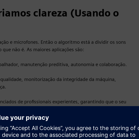
criamos clareza (Usando o
ção e microfones. Então o algoritmo está a dividir os sons
o que não é. As maiores aplicações são:
balhador, manutenção preditiva, autonomia e colaboração.
de qualidade, monitorização da integridade da máquina,
ça.
enciados de profissionais experientes, garantindo que o seu
s futuras de trabalhadores e máquinas.
ormação existentes para colmatar a lacuna de conhecimento
 próximos anos.