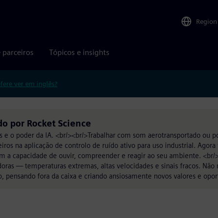
Region
 parceiros
Tópicos e insights
efere ver em inglês?
do por Rocket Science
e o poder da IA. <br/><br/>Trabalhar com som aerotransportado ou po
iros na aplicação de controlo de ruído ativo para uso industrial. Ago
m a capacidade de ouvir, compreender e reagir ao seu ambiente. <br/
oras — temperaturas extremas, altas velocidades e sinais fracos. Não
o, pensando fora da caixa e criando ansiosamente novos valores e opor