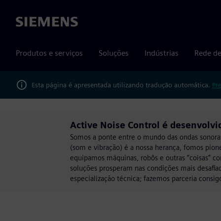
Siemens
Produtos e serviços
Soluções
Indústrias
Rede de
Esta página é apresentada utilizando tradução automática.
Pr
Active Noise Control é desenvolvi
Somos a ponte entre o mundo das ondas sonoras 
(som e vibração) é a nossa herança, fomos pione
equipamos máquinas, robôs e outras “coisas” co
soluções prosperam nas condições mais desafiad
especialização técnica; fazemos parceria consig