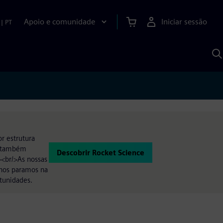
Apoio e comunidade
Iniciar sessão
|
PT
P
c
d
S
r estrutura
ra também
Descobrir Rocket Science
><br/>As nossas
 nos paramos na
tunidades.