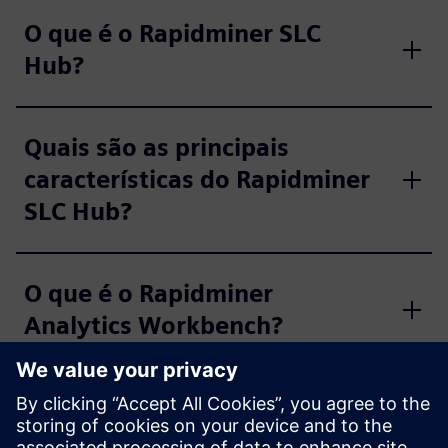
O que é o Rapidminer SLC
Hub?
Quais são as principais
características do Rapidminer
SLC Hub?
O que é o Rapidminer
Analytics Workbench?
Quais são algumas das
principais funcionalidades do