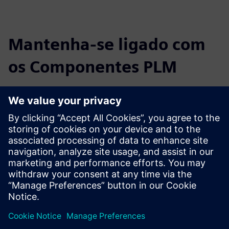
Mantenha-se ligado com
os Componentes PLM
Leia o blog
Ganhar novas perspetivas sobre os Componentes PLM e o
mercado de PLM em geral.
Visitar o blogue dos Componentes PLM