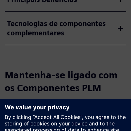
Tecnologias de componentes
complementares
Mantenha-se ligado com
os Componentes PLM
Leia o blog