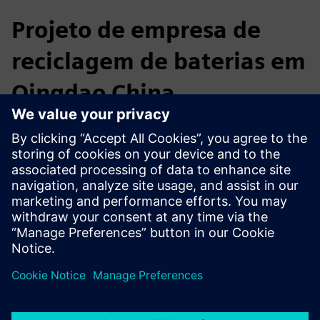
Projeto de empresa de
reciclagem de baterias em
Qingdao China
Fábrica de referência digital e normalizada
Uma capacidade de esmagamento e triagem de 10.000
toneladas de células de bateria residuais
Uma capacidade de utilização secundária de 30.000
toneladas
Uma capacidade de processamento de 2.000 toneladas de
resíduos de folhas de eléctrodos