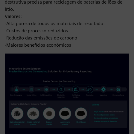
destrutiva precisa para reciclagem de baterias de iões de
lítio.
Valores:
-Alta pureza de todos os materiais de resultado
-Custos de processo reduzidos
-Redução das emissões de carbono
-Maiores benefícios económicos