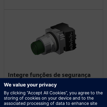
Integre funções de segurança
facilmente
Adicione operadores de parada de emergência,
push‑pull e twist‑to-release, além de estações de
quebra de vidro, dentro do mesmo ecosystem de 30