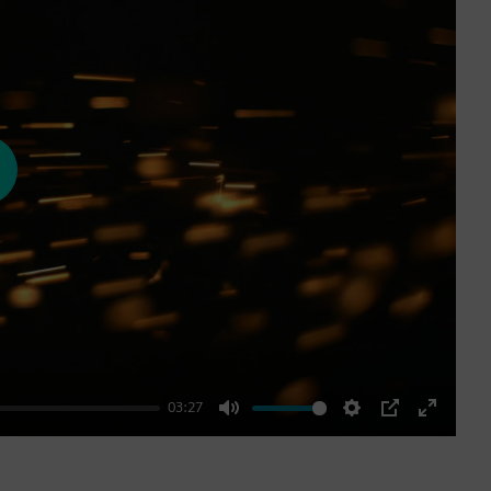
ay
03:27
Mute
Settings
PIP
Enter
fullscre