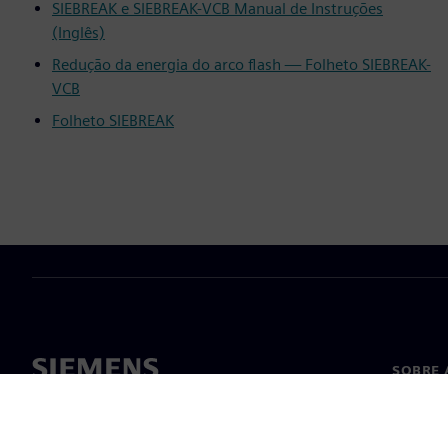
SIEBREAK e SIEBREAK-VCB Manual de Instruções
(Inglês)
Redução da energia do arco flash — Folheto SIEBREAK-
VCB
Folheto SIEBREAK
SOBRE 
Sobre n