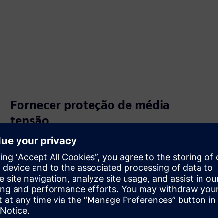
Fornecer proteção de média
tensão
Obtenha uma proteção fiável do circuito de média tensão
com os comutadores SIEBREAK e SIEBREAK-VCB. Confie
nos componentes testados quanto à qualidade. Obtenha
uma desconexão visível do interruptor de carga e da
proteção confiável do disjuntor a vácuo.