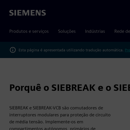
Siemens
Produtos e serviços
Soluções
Indústrias
Rede de
Esta página é apresentada utilizando tradução automática.
Pr
Porquê o SIEBREAK e o SI
SIEBREAK e SIEBREAK-VCB são comutadores de
interruptores modulares para proteção de circuito
de média tensão. Implemente-os em
compartimentos autónomos, primários de