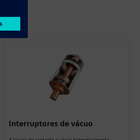
Interruptores de vácuo
A lacuna de contacto a vácuo hermeticamente