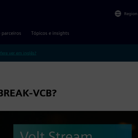
Region
 parceiros
Tópicos e insights
efere ver em inglês?
EBREAK-VCB?