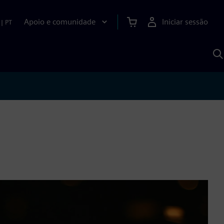
Apoio e comunidade
Iniciar sessão
|
PT
P
c
d
S