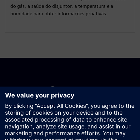
do gás, a saúde do disjuntor, a temperatura e a
humidade para obter informações proativas.
Começar
Contact us