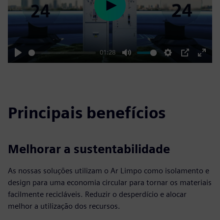
Play
01:28
Play
Mute
Settings
PIP
Enter
fulls
Principais benefícios
Melhorar a sustentabilidade
As nossas soluções utilizam o Ar Limpo como isolamento e
design para uma economia circular para tornar os materiais
facilmente recicláveis. Reduzir o desperdício e alocar
melhor a utilização dos recursos.