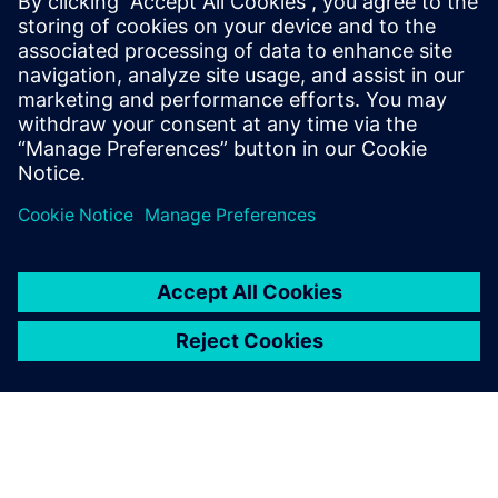
alimentação USB com duas tampas de tampa de rosca.
O sistema está em conformidade com os requisitos de
desconexão visíveis de acordo com os NEC 225.51 e
230.204.