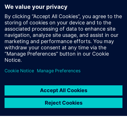
Subscrição Mendix
Infraestrutura de TI
Objetivos claros
Projeto de Estratégia Digital
Acesso aos Dados
Formação básica Mendix
Pontos de Integração Definidos