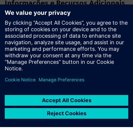
Informações e Recursos Adicionais
Agende uma consulta de demonstração pessoal
Pré-requisitos
Sensores instalados no transformador com rede de
comunicação e protocolo IoT
Definições de interface para sistema de terceiros