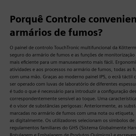
Porquê Controle convenien
armários de fumos?
O painel de controlo TouchTronic multifuncional da Kötter
seguro do armário de fumos e as funções de monitorização 
mais eficiente para um manuseamento mais fácil. Ergonom
atividades e aos processos no armário de fumos, todas as 
com uma mão. Graças ao moderno painel IPS, o ecrã táctil cla
ser operado com luvas de laboratório de diferentes espess
é tudo o que é necessário para introduzir a configuração dese
correspondentemente sensível ao toque. Uma característic
é o visor de substâncias perigosas: Anteriormente, as subs
marcadas no armário de fumos com uma nota ou etiqueta, 
as digitalmente. Os utilizadores selecionam os símbolos de
regulamentos familiares do GHS (Sistema Globalmente Harm
Rotulagem e Embalagem de Produtos Químicos) e escrevem