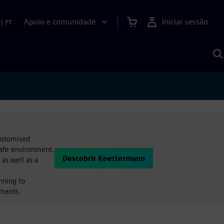
Apoio e comunidade
Iniciar sessão
|
PT
P
c
d
S
Customised
safe environment.
Descobrir Koettermann
as well as a
nning to
ements.