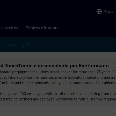
Region
 parceiros
Tópicos e insights
efere ver em inglês?
l TouchTronic é desenvolvido por Koettermann
aboratory equipment solutions near Hanover for more than 75 years. 
yday laboratory work, ensure sustainable laboratory operations and a 
urniture and fume cupboards, safety and hazardous materials cabinets 
ted by over 150 employees with an all-round service offering from pla
ed trading partners are deployed worldwide to fulfil customer requir