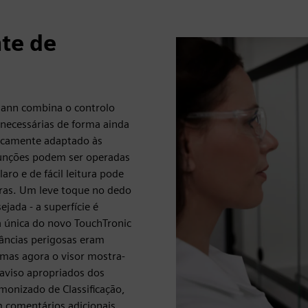
te de
mann combina o controlo
necessárias de forma ainda
icamente adaptado às
funções podem ser operadas
ro e de fácil leitura pode
uras. Um leve toque no dedo
jada - a superfície é
a única do novo TouchTronic
tâncias perigosas eram
mas agora o visor mostra-
 aviso apropriados dos
onizado de Classificação,
 comentários adicionais