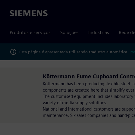
Siemens
Produtos e serviços
Soluções
Indústrias
Rede de
Esta página é apresentada utilizando tradução automática.
Pr
Köttermann Fume Cupboard Contro
Köttermann has been producing flexible steel l
components are created here that simplify ever
The customised equipment includes laboratory f
variety of media supply solutions.
National and international customers are suppor
maintenance. Six sales companies and hand-pick