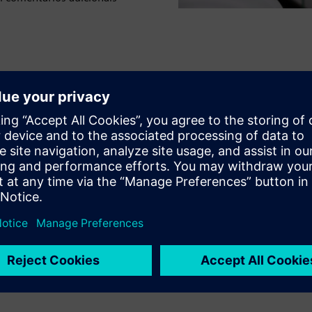
m ser controladas simplesmente pelo TouchTronic
o
balho
o com luvas
as perigosas visíveis utilizadas.