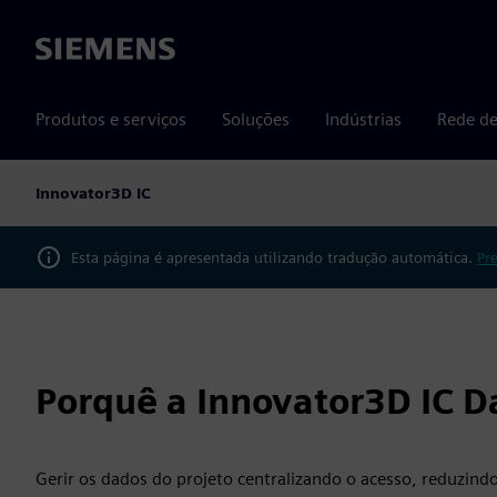
Siemens
Produtos e serviços
Soluções
Indústrias
Rede de
Innovator3D IC
Esta página é apresentada utilizando tradução automática.
Pr
Porquê a Innovator3D IC 
Gerir os dados do projeto centralizando o acesso, reduzind