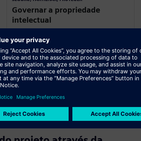
Governar a propriedade
intelectual
Proteja o processo interno e o IP de design para
controlos de acesso granulares entre equipas.
Arquivo
fontes de dados encriptadas com recuperação
gerida, adicionando uma camada de protecção para
confidenciais
informações ao longo do ciclo de vida do design.
do projeto através da