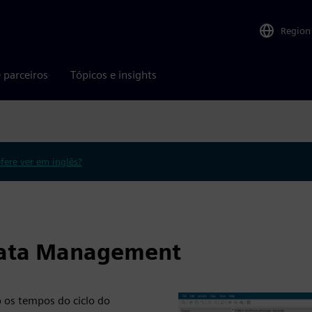
Region
 parceiros
Tópicos e insights
efere ver em inglês?
Data Management
o os tempos do ciclo do