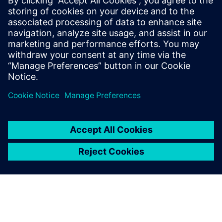
Combinando a tecnologia comprovada da Infinite Acres
Acers com a automação industrial e a infraestrutura digital
da Siemens, podemos co-desenvolver, implantar e operar
fazendas verticais de alto desempenho adaptadas às
necessidades específicas dos Clientes em sistemas
alimentares prontos para o futuro.