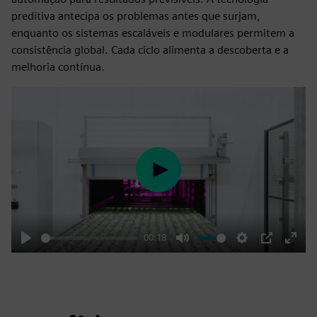
preditiva antecipa os problemas antes que surjam,
enquanto os sistemas escaláveis e modulares permitem a
consistência global. Cada ciclo alimenta a descoberta e a
melhoria contínua.
Play
00:18
Play
Mute
Settings
PIP
Enter
fulls