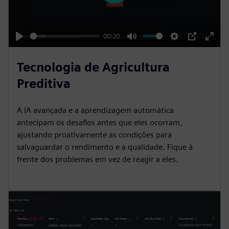
l
a
y
00:20
P
M
S
P
E
l
u
e
I
n
Tecnologia de Agricultura
a
t
t
P
t
Preditiva
y
e
t
e
i
r
A IA avançada e a aprendizagem automática
n
f
antecipam os desafios antes que eles ocorram,
g
u
ajustando proativamente as condições para
s
l
salvaguardar o rendimento e a qualidade. Fique à
l
frente dos problemas em vez de reagir a eles.
s
c
r
e
e