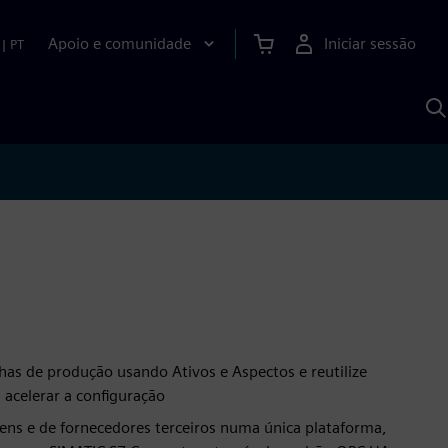
Apoio e comunidade
Iniciar sessão
|
PT
P
c
d
S
has de produção usando Ativos e Aspectos e reutilize
 acelerar a configuração
ens e de fornecedores terceiros numa única plataforma,