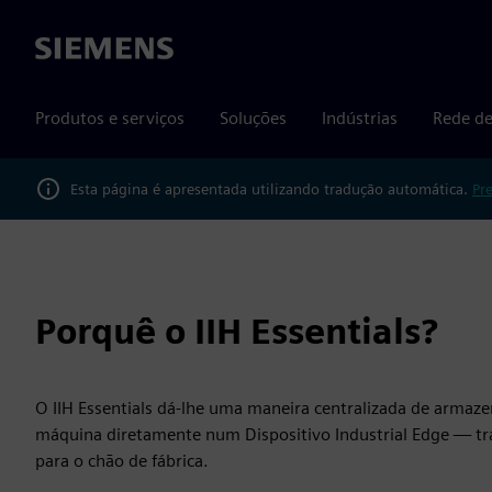
Siemens
Produtos e serviços
Soluções
Indústrias
Rede de
Esta página é apresentada utilizando tradução automática.
Pr
Porquê o IIH Essentials?
O IIH Essentials dá-lhe uma maneira centralizada de armaze
máquina diretamente num Dispositivo Industrial Edge — tr
para o chão de fábrica.