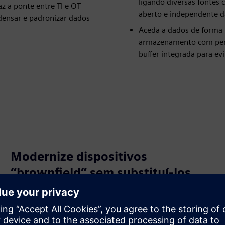
ligando diversas fontes
az a ponte entre TI e OT
aberto e independente d
densar e padronizar dados
Aceda a dados de forma f
armazenamento com perío
buffer integrada para e
Modernize dispositivos
“brownfield” sem substituí-los
Expandir e padronizar equipamentos mais antigos usando
conectividade independente de plataforma, atualizando
dispositivos legados juntamente com infraestruturas