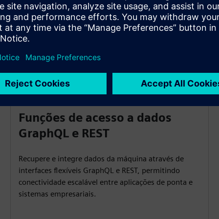
modernas.
que
Funções de acesso a dados
GraphQL e REST
Recupere e integre dados da máquina através de
interfaces flexíveis GraphQL e REST, permitindo
conectividade escalável entre aplicações de ponta e
sistemas empresariais.