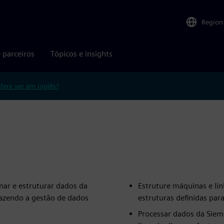
Region
 parceiros
Tópicos e insights
efere ver em inglês?
nar e estruturar dados da
Estruture máquinas e lin
azendo a gestão de dados
estruturas definidas para
Processar dados da Siem