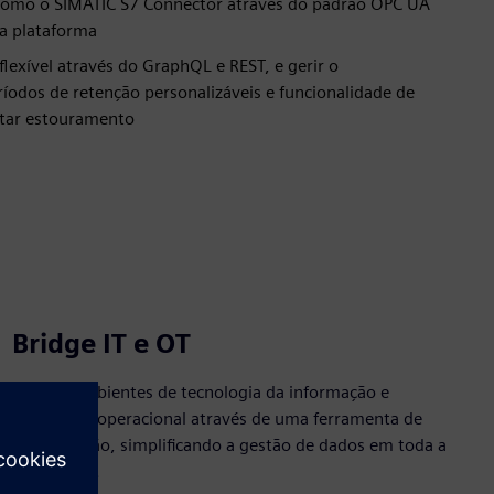
 como o SIMATIC S7 Connector através do padrão OPC UA
a plataforma
lexível através do GraphQL e REST, e gerir o
dos de retenção personalizáveis e funcionalidade de
vitar estouramento
Bridge IT e OT
Mapeie ambientes de tecnologia da informação e
tecnologia operacional através de uma ferramenta de
configuração, simplificando a gestão de dados em toda a
sua fábrica.