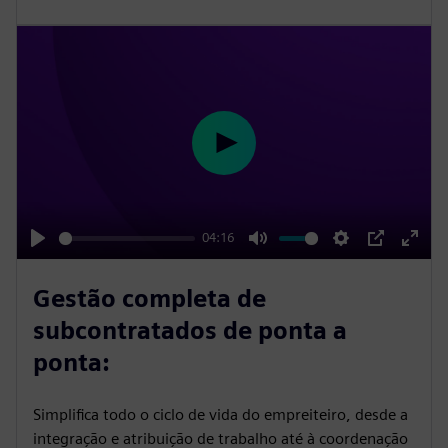
r
e
e
n
P
l
a
y
04:16
P
M
S
P
E
l
u
e
I
n
Gestão completa de
a
t
t
P
t
subcontratados de ponta a
y
e
t
e
ponta:
i
r
n
f
Simplifica todo o ciclo de vida do empreiteiro, desde a
g
u
integração e atribuição de trabalho até à coordenação