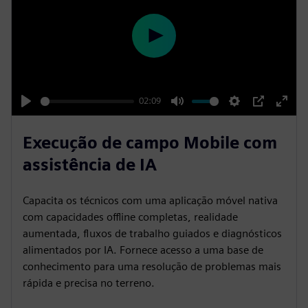
P
l
a
y
02:09
P
M
S
P
E
l
u
e
I
n
Execução de campo Mobile com
a
t
t
P
t
assistência de IA
y
e
t
e
i
r
Capacita os técnicos com uma aplicação móvel nativa
n
f
com capacidades offline completas, realidade
g
u
aumentada, fluxos de trabalho guiados e diagnósticos
s
l
alimentados por IA. Fornece acesso a uma base de
l
conhecimento para uma resolução de problemas mais
rápida e precisa no terreno.
s
c