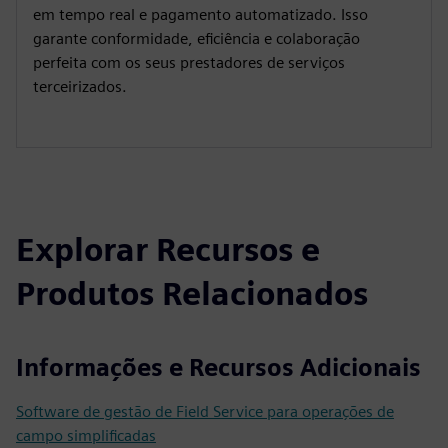
s
l
em tempo real e pagamento automatizado. Isso
l
garante conformidade, eficiência e colaboração
s
perfeita com os seus prestadores de serviços
c
terceirizados.
r
e
e
n
Explorar Recursos e
Produtos Relacionados
Informações e Recursos Adicionais
Software de gestão de Field Service para operações de
campo simplificadas