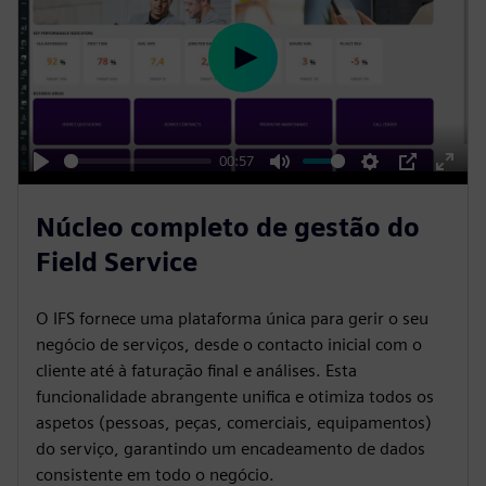
P
l
a
y
00:57
P
M
S
P
E
l
u
e
I
n
Núcleo completo de gestão do
a
t
t
P
t
Field Service
y
e
t
e
i
r
O IFS fornece uma plataforma única para gerir o seu
n
f
negócio de serviços, desde o contacto inicial com o
g
u
cliente até à faturação final e análises. Esta
s
l
funcionalidade abrangente unifica e otimiza todos os
l
aspetos (pessoas, peças, comerciais, equipamentos)
do serviço, garantindo um encadeamento de dados
s
consistente em todo o negócio.
c