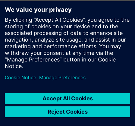
Solutions de software de planeamento e optimização de
agendamento da força de trabalho
Solutions de software de gestão da força de trabalho
Mobile
Software de gestão de empreiteiros para prestação de
serviços de qualidade
Software de Reparação de Depósito e Gestão Logística de
Serviços