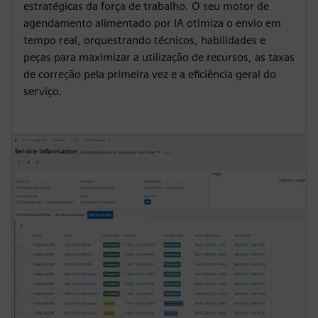
g
u
estratégicas da força de trabalho. O seu motor de
s
l
agendamento alimentado por IA otimiza o envio em
l
tempo real, orquestrando técnicos, habilidades e
peças para maximizar a utilização de recursos, as taxas
s
de correção pela primeira vez e a eficiência geral do
c
serviço.
r
e
e
n