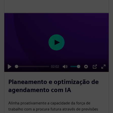
r
e
e
n
P
l
a
y
02:02
P
M
S
P
E
l
u
e
I
n
Planeamento e optimização de
a
t
t
P
t
agendamento com IA
y
e
t
e
i
r
Alinha proativamente a capacidade da força de
n
f
trabalho com a procura futura através de previsões