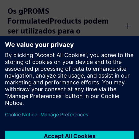
Os gPROMS
FormulatedProducts podem
ser utilizados para o
bioprocessamento?
Quais são os casos de uso
típicos dos gPROMS
FormulatedProducts?