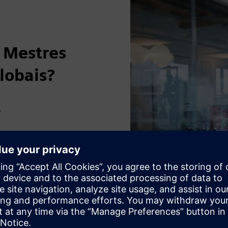
 Mestres
lobais?
P
atizadas
o