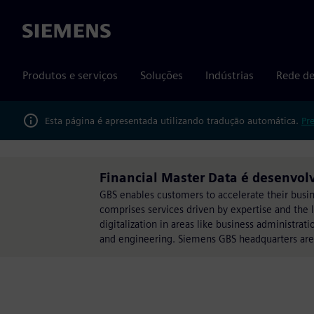
Siemens
Produtos e serviços
Soluções
Indústrias
Rede de
Esta página é apresentada utilizando tradução automática.
Pr
Financial Master Data é desenvolv
GBS enables customers to accelerate their busines
comprises services driven by expertise and the 
digitalization in areas like business administr
and engineering. Siemens GBS headquarters ar