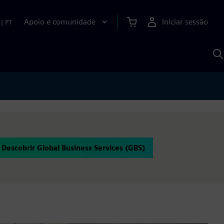
Apoio e comunidade
Iniciar sessão
|
PT
P
c
d
S
Descobrir Global Business Services (GBS)