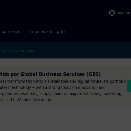
Region
 parceiros
Tópicos e insights
efere ver em inglês?
ido por Global Business Services (GBS)
s transformation into a sustainable and digital future. Its portfolio
latest technology – with a strong focus on innovation and
ation, human resources, supply chain management, sales, marketing,
e based in Munich, Germany.