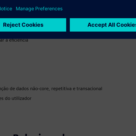
 a eficiência
ção de dados não-core, repetitiva e transacional
s do utilizador