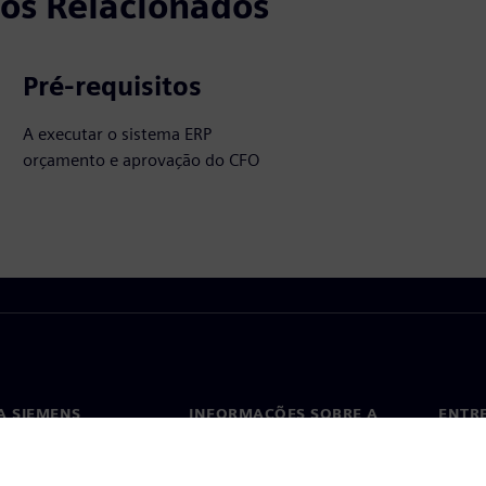
tos Relacionados
Pré-requisitos
A executar o sistema ERP
orçamento e aprovação do CFO
A SIEMENS
INFORMAÇÕES SOBRE A
ENTR
EMPRESA
ós
Conta
Empresa