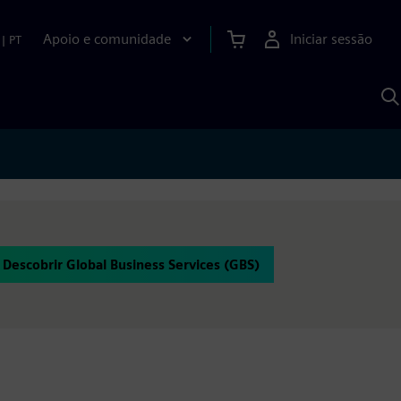
Apoio e comunidade
Iniciar sessão
|
PT
P
c
d
S
Descobrir Global Business Services (GBS)