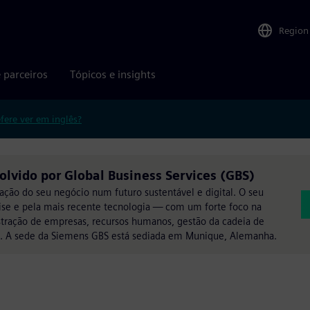
Region
 parceiros
Tópicos e insights
efere ver em inglês?
lvido por Global Business Services (GBS)
ação do seu negócio num futuro sustentável e digital. O seu
rtise e pela mais recente tecnologia — com um forte foco na
stração de empresas, recursos humanos, gestão da cadeia de
a. A sede da Siemens GBS está sediada em Munique, Alemanha.