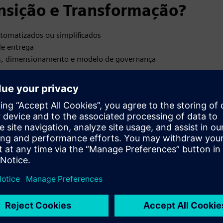
nsição e Transformação?
utomatizados ou simplificados
de entrega
ções, dimensionamento e modelo de governança
 globais