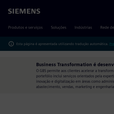
Siemens
Produtos e serviços
Soluções
Indústrias
Rede de
Esta página é apresentada utilizando tradução automática.
Pr
Business Transformation é desenvo
O GBS permite aos clientes acelerar a transform
portefólio inclui serviços orientados pela expe
inovação e digitalização em áreas como admini
abastecimento, vendas, marketing e engenhari