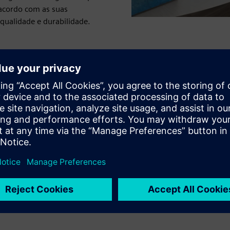
acordo com as suas
qualidade e durabilidade.
ida do projeto
azo
gurações
o e apoiar objetivos de construção ecológica