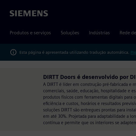
Siemens
Produtos e serviços
Soluções
Indústrias
Rede de
Esta página é apresentada utilizando tradução automática.
Pr
DIRTT Doors é desenvolvido por D
A DIRTT é líder em construção pré-fabricada e m
comerciais, saúde, educação, hospitalidade e e
produtos físicos com ferramentas digitais para
eficiência e custos, horários e resultados previ
soluções DIRTT são entregues prontas para inst
em até 30%. Projetada para adaptabilidade a lo
contínua e permite que os interiores se adapt