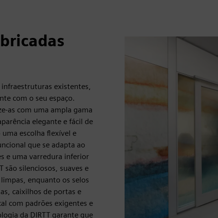
abricadas
infraestruturas existentes,
ente com o seu espaço.
alize-as com uma ampla gama
parência elegante e fácil de
 uma escolha flexível e
uncional que se adapta ao
es e uma varredura inferior
 são silenciosos, suaves e
 limpas, enquanto os selos
as, caixilhos de portas e
ocal com padrões exigentes e
ologia da DIRTT garante que