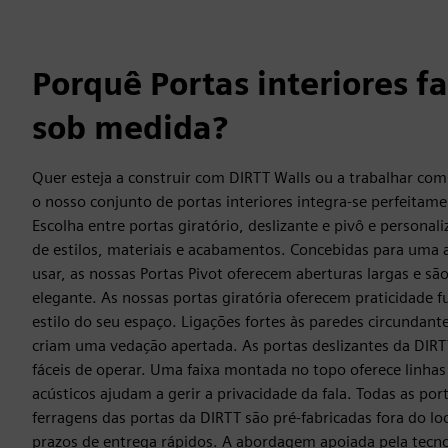
Porquê Portas interiores f
sob medida?
Quer esteja a construir com DIRTT Walls ou a trabalhar com 
o nosso conjunto de portas interiores integra-se perfeitam
Escolha entre portas giratório, deslizante e pivô e person
de estilos, materiais e acabamentos. Concebidas para uma a
usar, as nossas Portas Pivot oferecem aberturas largas e são
elegante. As nossas portas giratória oferecem praticidade f
estilo do seu espaço. Ligações fortes às paredes circundant
criam uma vedação apertada. As portas deslizantes da DIRTT
fáceis de operar. Uma faixa montada no topo oferece linhas
acústicos ajudam a gerir a privacidade da fala. Todas as port
ferragens das portas da DIRTT são pré-fabricadas fora do l
prazos de entrega rápidos. A abordagem apoiada pela tecn