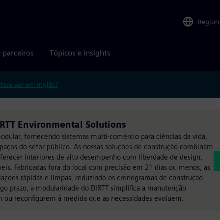
Region
 parceiros
Tópicos e insights
efere ver em inglês?
IRTT Environmental Solutions
odular, fornecendo sistemas multi-comércio para ciências da vida,
spaços do setor público. As nossas soluções de construção combinam
 oferecer interiores de alto desempenho com liberdade de design,
síveis. Fabricadas fora do local com precisão em 21 dias ou menos, as
alações rápidas e limpas, reduzindo os cronogramas de construção
ngo prazo, a modularidade do DIRTT simplifica a manutenção
em ou reconfigurem à medida que as necessidades evoluem.