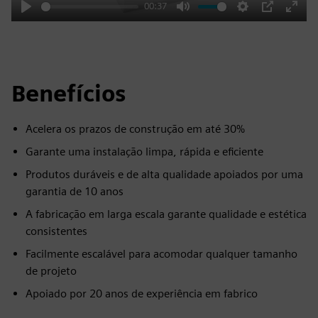
00:37
Play
Mute
Settings
PIP
Enter
fulls
Benefícios
Acelera os prazos de construção em até 30%
Garante uma instalação limpa, rápida e eficiente
Produtos duráveis e de alta qualidade apoiados por uma
garantia de 10 anos
A fabricação em larga escala garante qualidade e estética
consistentes
Facilmente escalável para acomodar qualquer tamanho
de projeto
Apoiado por 20 anos de experiência em fabrico