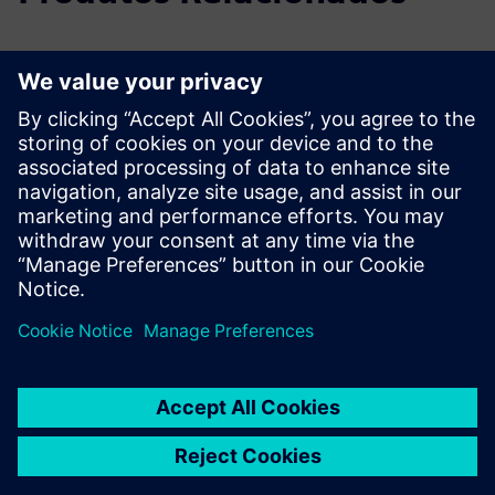
Informações e Recursos Adicionais
Folheto de DIRTT Casework
Folha de corte do DIRTT Casework
Explorar Casework em Dirtt.com
Pré-requisitos