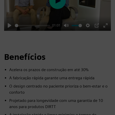
Play
01:01
Play
Mute
Settings
PIP
Enter
fulls
Benefícios
Acelera os prazos de construção em até 30%
A fabricação rápida garante uma entrega rápida
O design centrado no paciente prioriza o bem-estar e o
conforto
Projetado para longevidade com uma garantia de 10
anos para produtos DIRTT
A instalação rápida e limpa minimiza o tempo de