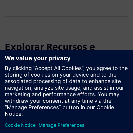
Explorar Recursos e
Produtos Relacionados
Informações e Recursos Adicionais
Folheto COVE™
Explorar COVE em Dirtt.com