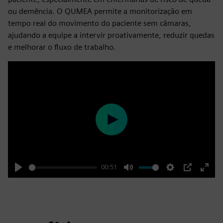
ou demência. O QUMEA permite a monitorização em
tempo real do movimento do paciente sem câmaras,
ajudando a equipe a intervir proativamente, reduzir quedas
e melhorar o fluxo de trabalho.
Play
00:51
Play
Mute
Settings
PIP
Enter
fulls