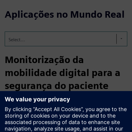
Aplicações no Mundo Real
Select...
Monitorização da
mobilidade digital para a
segurança do paciente
QUMEA significa maior segurança do paciente, menos
incidentes relacionados com quedas, menor carga
operacional e decisões de cuidados apoiadas por dados.
Entregue como uma solução de “Monitorização como
Serviço”, incluindo hardware, software na nuvem e