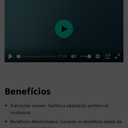
Play
01:07
Play
Mute
Settings
PIP
Enter
fulls
Benefícios
Transições suaves: Facilita a adaptação perfeita às
mudanças
Benefícios Maximizados: Garante os benefícios ideais de