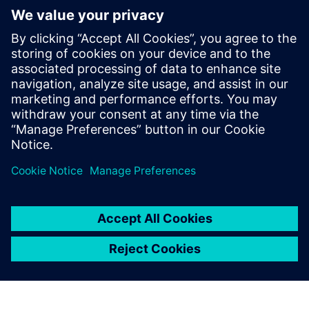
Caso do cliente: NEL Hydrogen
CLEVR Consultoria Empresarial
Gestão do ciclo de vida do produto no fabrico
Otimize o seu desenvolvimento de produto com o
Teamcenter
Pré-requisitos