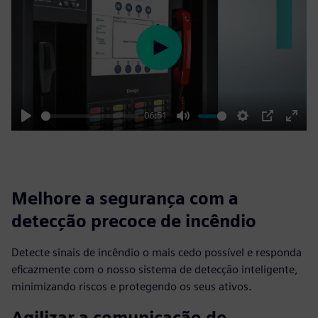
Play
06:51
Play
Mute
Settings
PIP
Enter
fulls
Melhore a segurança com a
detecção precoce de incêndio
Detecte sinais de incêndio o mais cedo possível e responda
eficazmente com o nosso sistema de detecção inteligente,
minimizando riscos e protegendo os seus ativos.
Agilizar a comunicação de