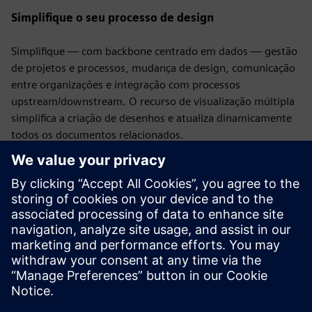
Simplifique o seu processo de design
Simplifique — com backbone centrado em dados — gestão
de projetos e processos, mudança de design, comunicação
entre organizações e integração com processos
upstream/downstream. O recurso de visualização múltipla
simplifica a criação de desenhos e atualiza dinamicamente
todos os documentos relacionados.
Poupe tempo e esforço
Manipular pacotes para ajudar a
reduzir o tempo necessário para criar layouts complexos de
formboard. Identifique problemas e imponha as melhores
práticas com verificações automatizadas de regras de
design. As instalações de gestão de dados simplificam a
gestão de revisões e eliminam os erros de transcrição
comuns aos processos tradicionais baseados em ficheiros.