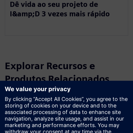
Dê vida ao seu projeto de
I&amp;D 3 vezes mais rápido
Explorar Recursos e
Produtos Relacionados
Informações e Recursos Adicionais
Projetos BIM Facility AG (apenas em alemão)
Pré-requisitos