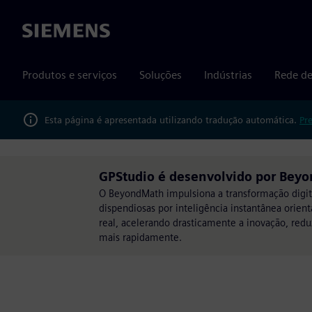
Siemens
Produtos e serviços
Soluções
Indústrias
Rede de
Esta página é apresentada utilizando tradução automática.
Pr
GPStudio é desenvolvido por Bey
O BeyondMath impulsiona a transformação digita
dispendiosas por inteligência instantânea orie
real, acelerando drasticamente a inovação, re
mais rapidamente.