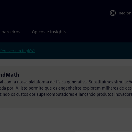
Region
 parceiros
Tópicos e insights
efere ver em inglês?
ondMath
l com a nossa plataforma de física generativa. Substituímos simulaçõ
ntada por IA. Isto permite que os engenheiros explorem milhares de d
duzindo os custos dos supercomputadores e lançando produtos inovado