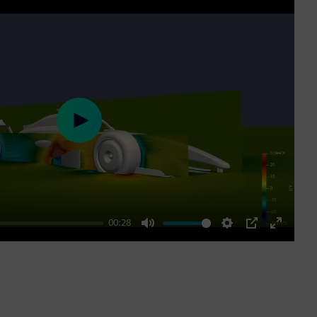
Play
00:28
Mute
Settings
PIP
Enter
fullscre