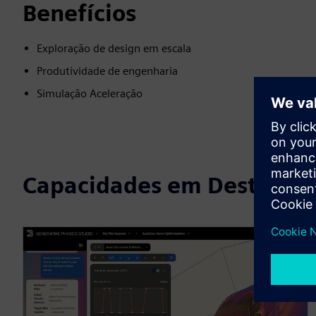
Benefícios
Exploração de design em escala
Produtividade de engenharia
Simulação Aceleração
Capacidades em Destaque