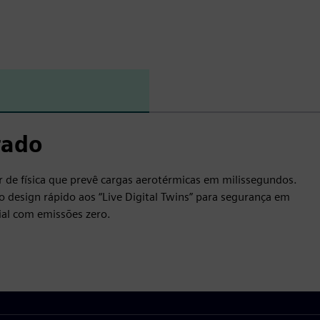
e
n
rado
de física que prevê cargas aerotérmicas em milissegundos.
 design rápido aos “Live Digital Twins” para segurança em
ial com emissões zero.