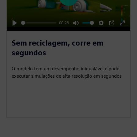
P
l
a
00:28
y
P
M
S
P
E
l
u
e
I
n
Sem reciclagem, corre em
a
t
t
P
t
segundos
y
e
t
e
i
r
O modelo tem um desempenho inigualável e pode
n
f
executar simulações de alta resolução em segundos
g
u
s
l
l
s
c
r
e