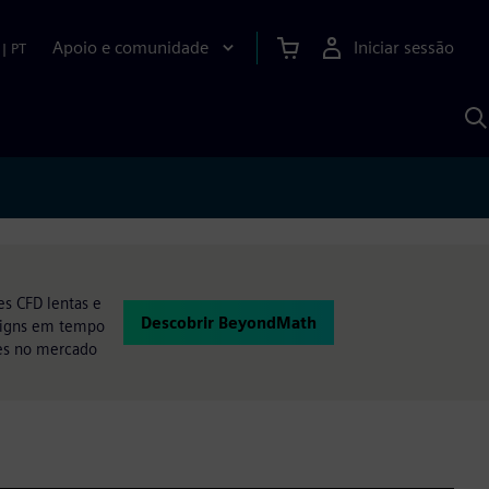
Apoio e comunidade
Iniciar sessão
|
PT
P
c
d
S
es CFD lentas e
Descobrir BeyondMath
esigns em tempo
res no mercado