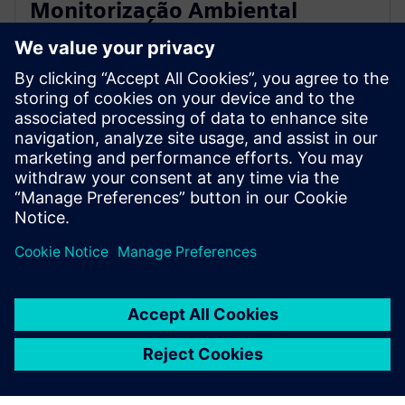
Monitorização Ambiental
Microbiológica
Monitorização de micróbios transportados pelo ar,
amostras de cotonetes, placas de sedimentação e
impressões digitais de luvas para garantir a segurança
microbiológica.