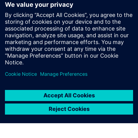
Informações e Recursos Adicionais
axele.be
Pré-requisitos