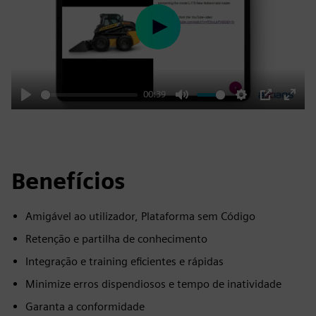
Play
00:39
Play
Mute
Settings
PIP
Enter
fulls
Benefícios
Amigável ao utilizador, Plataforma sem Código
Retenção e partilha de conhecimento
Integração e training eficientes e rápidas
Minimize erros dispendiosos e tempo de inatividade
Garanta a conformidade