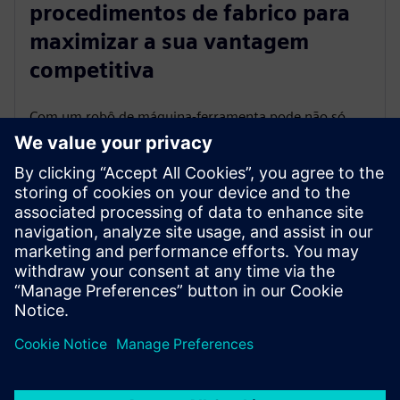
procedimentos de fabrico para
maximizar a sua vantagem
competitiva
Com um robô de máquina-ferramenta pode não só
usar um robô como máquina-ferramenta mas as
melhorias não os impedem. Pode usar todas as
cabeças de robô diferentes com funções e capacidades
diferentes. Tornou-se a empresa mais avançada, que
pode fabricar todas as peças possíveis com as
melhores tecnologias.