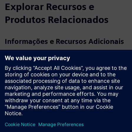
Explorar Recursos e
Produtos Relacionados
Informações e Recursos Adicionais
2N Web: 2N® Interior Talk
Youtube: Introdução do 2N® Indoor Talk, a nossa nova
estação interior
Pré-requisitos
Requer caixa de descarga ou suporte de mesa para uma
instalação