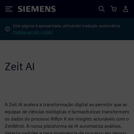
Siemens
Esta página é apresentada utilizando tradução automática.
Prefere ver em inglês?
Zeit AI
A Zeit AI acelera a transformação digital ao permitir que as
equipas de ciências biológicas e farmacêuticas transformem
os dados do processo Riffyn X em insights acionáveis com o
ZeitMind. A nossa plataforma de IA automatiza análises,
detecta padrões e gera inteligência de processo em tempo