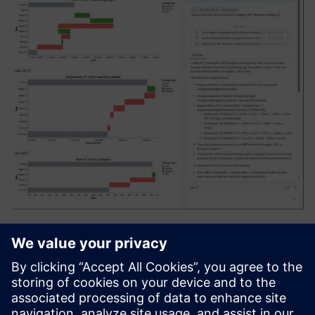
ZeitMind
O Zeitmind é uma ferramenta de análise de IA que unifica a
informação entre as fontes, compreende o contexto e
fornece análises e insights precisos às equipas. Permite
uma tomada de decisão mais rápida, investigação mais