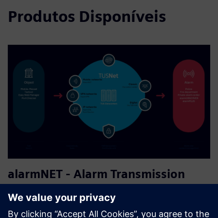
Produtos Disponíveis
alarmNET - Alarm Transmission
Service
The target users are existing or new ATSPs (Alarm